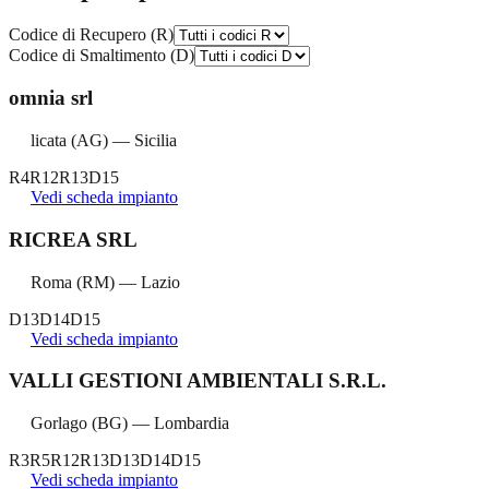
Codice di Recupero (R)
Codice di Smaltimento (D)
omnia srl
licata
(
AG
) —
Sicilia
R4
R12
R13
D15
Vedi scheda impianto
RICREA SRL
Roma
(
RM
) —
Lazio
D13
D14
D15
Vedi scheda impianto
VALLI GESTIONI AMBIENTALI S.R.L.
Gorlago
(
BG
) —
Lombardia
R3
R5
R12
R13
D13
D14
D15
Vedi scheda impianto