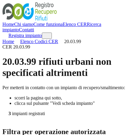
Home
Chi siamo
Come funziona
Elenco CER
Ricerca
impianto
Contatti
Registra impianto
Home
Elenco Codici CER
20.03.99
CER
20.03.99
20.03.99
rifiuti urbani non
specificati altrimenti
Per metterti in contatto con un impianto di recupero/smaltimento:
scorri la pagina qui sotto,
clicca sul pulsante "Vedi scheda impianto"
3
impianti registrati
Filtra per operazione autorizzata