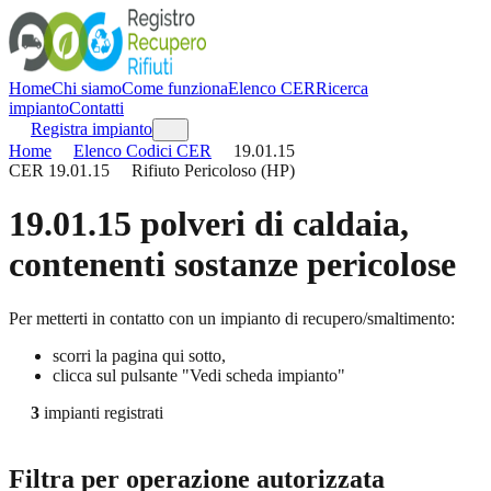
Home
Chi siamo
Come funziona
Elenco CER
Ricerca
impianto
Contatti
Registra impianto
Home
Elenco Codici CER
19.01.15
CER
19.01.15
Rifiuto Pericoloso (HP)
19.01.15
polveri di caldaia,
contenenti sostanze pericolose
Per metterti in contatto con un impianto di recupero/smaltimento:
scorri la pagina qui sotto,
clicca sul pulsante "Vedi scheda impianto"
3
impianti registrati
Filtra per operazione autorizzata