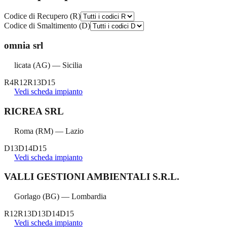
Codice di Recupero (R)
Codice di Smaltimento (D)
omnia srl
licata
(
AG
) —
Sicilia
R4
R12
R13
D15
Vedi scheda impianto
RICREA SRL
Roma
(
RM
) —
Lazio
D13
D14
D15
Vedi scheda impianto
VALLI GESTIONI AMBIENTALI S.R.L.
Gorlago
(
BG
) —
Lombardia
R12
R13
D13
D14
D15
Vedi scheda impianto