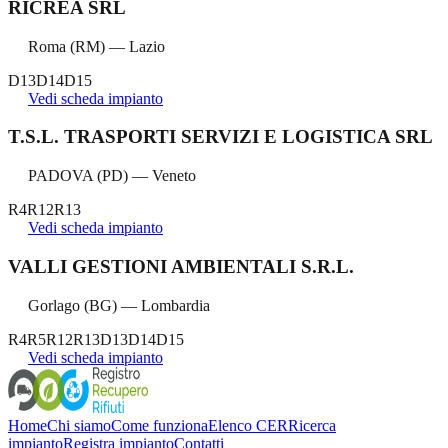
RICREA SRL
Roma
(
RM
) —
Lazio
D13
D14
D15
Vedi scheda impianto
T.S.L. TRASPORTI SERVIZI E LOGISTICA SRL
PADOVA
(
PD
) —
Veneto
R4
R12
R13
Vedi scheda impianto
VALLI GESTIONI AMBIENTALI S.R.L.
Gorlago
(
BG
) —
Lombardia
R4
R5
R12
R13
D13
D14
D15
Vedi scheda impianto
Home
Chi siamo
Come funziona
Elenco CER
Ricerca
impianto
Registra impianto
Contatti