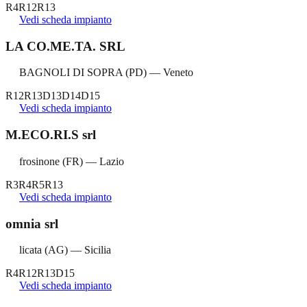
R4
R12
R13
Vedi scheda impianto
LA CO.ME.TA. SRL
BAGNOLI DI SOPRA
(
PD
) —
Veneto
R12
R13
D13
D14
D15
Vedi scheda impianto
M.ECO.RI.S srl
frosinone
(
FR
) —
Lazio
R3
R4
R5
R13
Vedi scheda impianto
omnia srl
licata
(
AG
) —
Sicilia
R4
R12
R13
D15
Vedi scheda impianto