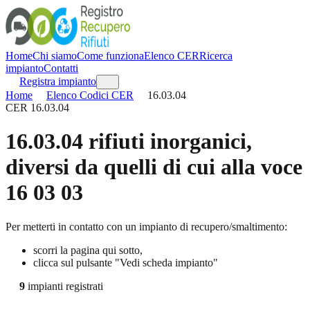
Home
Chi siamo
Come funziona
Elenco CER
Ricerca
impianto
Contatti
Registra impianto
Home
Elenco Codici CER
16.03.04
CER
16.03.04
16.03.04
rifiuti inorganici,
diversi da quelli di cui alla voce
16 03 03
Per metterti in contatto con un impianto di recupero/smaltimento:
scorri la pagina qui sotto,
clicca sul pulsante "Vedi scheda impianto"
9
impianti registrati