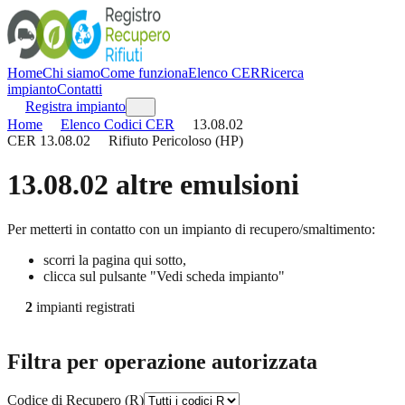
Home
Chi siamo
Come funziona
Elenco CER
Ricerca
impianto
Contatti
Registra impianto
Home
Elenco Codici CER
13.08.02
CER
13.08.02
Rifiuto Pericoloso (HP)
13.08.02
altre emulsioni
Per metterti in contatto con un impianto di recupero/smaltimento:
scorri la pagina qui sotto,
clicca sul pulsante "Vedi scheda impianto"
2
impianti registrati
Filtra per operazione autorizzata
Codice di Recupero (R)