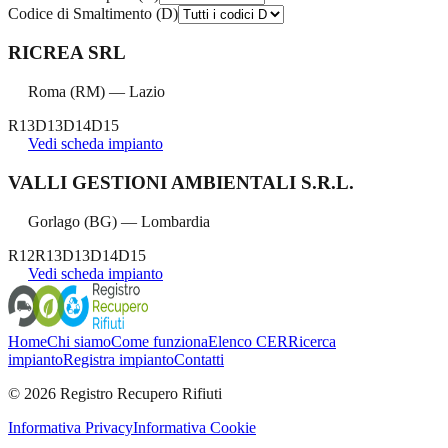
Codice di Smaltimento (D)
RICREA SRL
Roma
(
RM
) —
Lazio
R13
D13
D14
D15
Vedi scheda impianto
VALLI GESTIONI AMBIENTALI S.R.L.
Gorlago
(
BG
) —
Lombardia
R12
R13
D13
D14
D15
Vedi scheda impianto
Home
Chi siamo
Come funziona
Elenco CER
Ricerca
impianto
Registra impianto
Contatti
©
2026
Registro Recupero Rifiuti
Informativa Privacy
Informativa Cookie