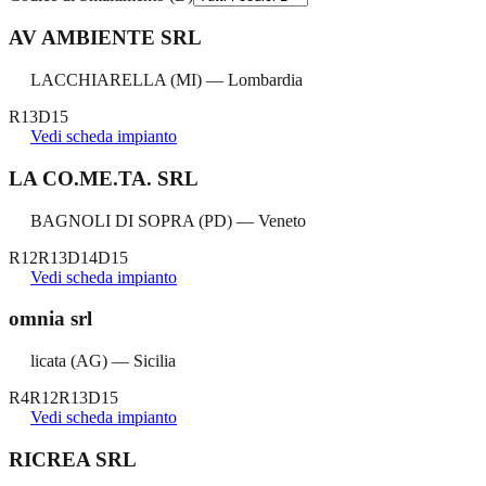
AV AMBIENTE SRL
LACCHIARELLA
(
MI
) —
Lombardia
R13
D15
Vedi scheda impianto
LA CO.ME.TA. SRL
BAGNOLI DI SOPRA
(
PD
) —
Veneto
R12
R13
D14
D15
Vedi scheda impianto
omnia srl
licata
(
AG
) —
Sicilia
R4
R12
R13
D15
Vedi scheda impianto
RICREA SRL