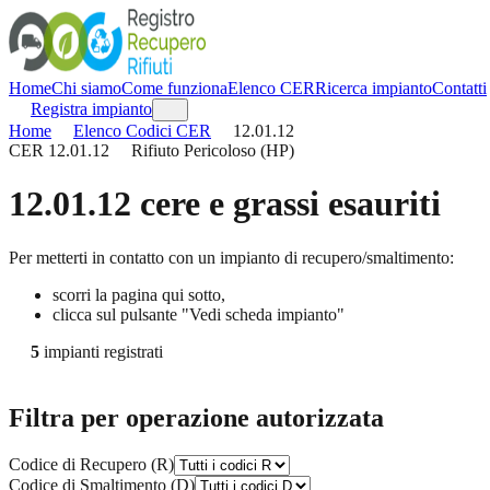
Home
Chi siamo
Come funziona
Elenco CER
Ricerca impianto
Contatti
Registra impianto
Home
Elenco Codici CER
12.01.12
CER
12.01.12
Rifiuto Pericoloso (HP)
12.01.12
cere e grassi esauriti
Per metterti in contatto con un impianto di recupero/smaltimento:
scorri la pagina qui sotto,
clicca sul pulsante "Vedi scheda impianto"
5
impianti registrati
Filtra per operazione autorizzata
Codice di Recupero (R)
Codice di Smaltimento (D)