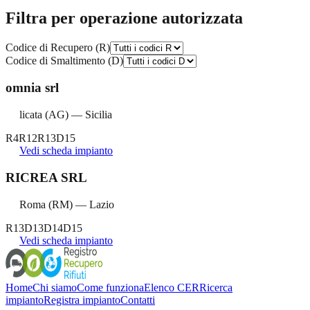
Filtra per operazione autorizzata
Codice di Recupero (R)
Codice di Smaltimento (D)
omnia srl
licata
(
AG
) —
Sicilia
R4
R12
R13
D15
Vedi scheda impianto
RICREA SRL
Roma
(
RM
) —
Lazio
R13
D13
D14
D15
Vedi scheda impianto
Home
Chi siamo
Come funziona
Elenco CER
Ricerca
impianto
Registra impianto
Contatti