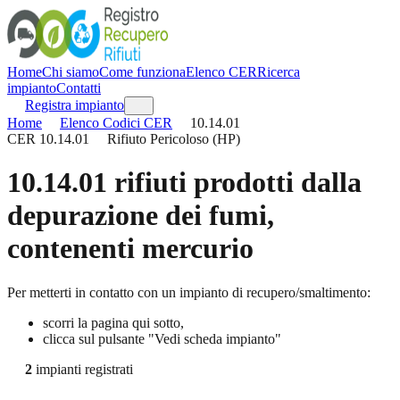
Home
Chi siamo
Come funziona
Elenco CER
Ricerca
impianto
Contatti
Registra impianto
Home
Elenco Codici CER
10.14.01
CER
10.14.01
Rifiuto Pericoloso (HP)
10.14.01
rifiuti prodotti dalla
depurazione dei fumi,
contenenti mercurio
Per metterti in contatto con un impianto di recupero/smaltimento:
scorri la pagina qui sotto,
clicca sul pulsante "Vedi scheda impianto"
2
impianti registrati