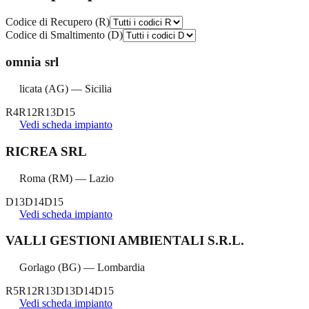
Codice di Recupero (R)
Codice di Smaltimento (D)
omnia srl
licata
(
AG
) —
Sicilia
R4
R12
R13
D15
Vedi scheda impianto
RICREA SRL
Roma
(
RM
) —
Lazio
D13
D14
D15
Vedi scheda impianto
VALLI GESTIONI AMBIENTALI S.R.L.
Gorlago
(
BG
) —
Lombardia
R5
R12
R13
D13
D14
D15
Vedi scheda impianto