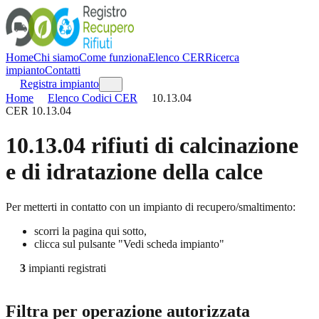
Home
Chi siamo
Come funziona
Elenco CER
Ricerca
impianto
Contatti
Registra impianto
Home
Elenco Codici CER
10.13.04
CER
10.13.04
10.13.04
rifiuti di calcinazione
e di idratazione della calce
Per metterti in contatto con un impianto di recupero/smaltimento:
scorri la pagina qui sotto,
clicca sul pulsante "Vedi scheda impianto"
3
impianti registrati
Filtra per operazione autorizzata