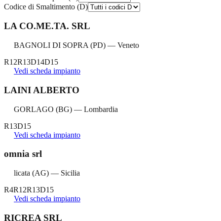
Codice di Smaltimento (D)
LA CO.ME.TA. SRL
BAGNOLI DI SOPRA
(
PD
) —
Veneto
R12
R13
D14
D15
Vedi scheda impianto
LAINI ALBERTO
GORLAGO
(
BG
) —
Lombardia
R13
D15
Vedi scheda impianto
omnia srl
licata
(
AG
) —
Sicilia
R4
R12
R13
D15
Vedi scheda impianto
RICREA SRL