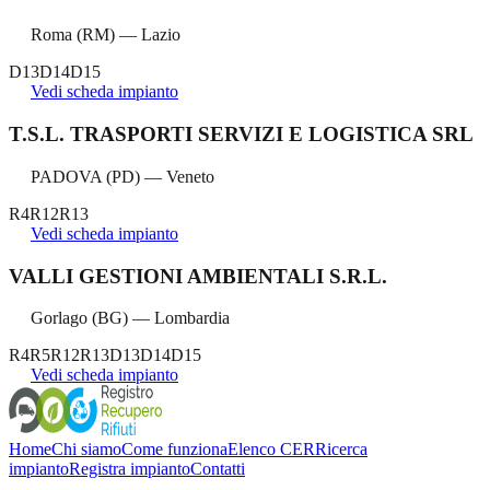
Roma
(
RM
) —
Lazio
D13
D14
D15
Vedi scheda impianto
T.S.L. TRASPORTI SERVIZI E LOGISTICA SRL
PADOVA
(
PD
) —
Veneto
R4
R12
R13
Vedi scheda impianto
VALLI GESTIONI AMBIENTALI S.R.L.
Gorlago
(
BG
) —
Lombardia
R4
R5
R12
R13
D13
D14
D15
Vedi scheda impianto
Home
Chi siamo
Come funziona
Elenco CER
Ricerca
impianto
Registra impianto
Contatti