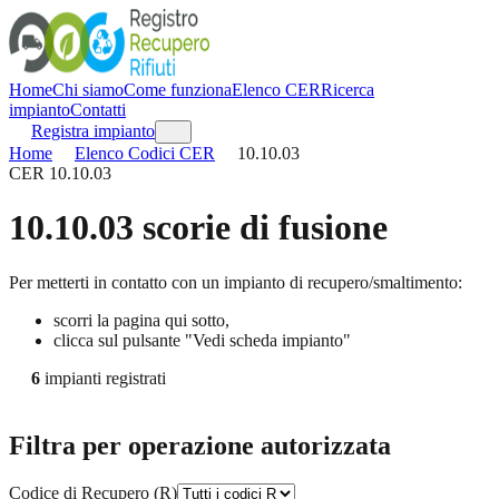
Home
Chi siamo
Come funziona
Elenco CER
Ricerca
impianto
Contatti
Registra impianto
Home
Elenco Codici CER
10.10.03
CER
10.10.03
10.10.03
scorie di fusione
Per metterti in contatto con un impianto di recupero/smaltimento:
scorri la pagina qui sotto,
clicca sul pulsante "Vedi scheda impianto"
6
impianti registrati
Filtra per operazione autorizzata
Codice di Recupero (R)