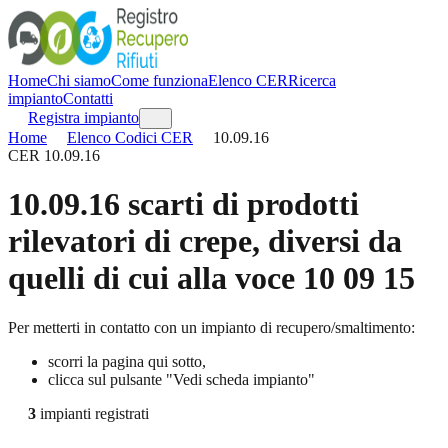
Home
Chi siamo
Come funziona
Elenco CER
Ricerca
impianto
Contatti
Registra impianto
Home
Elenco Codici CER
10.09.16
CER
10.09.16
10.09.16
scarti di prodotti
rilevatori di crepe, diversi da
quelli di cui alla voce 10 09 15
Per metterti in contatto con un impianto di recupero/smaltimento:
scorri la pagina qui sotto,
clicca sul pulsante "Vedi scheda impianto"
3
impianti registrati