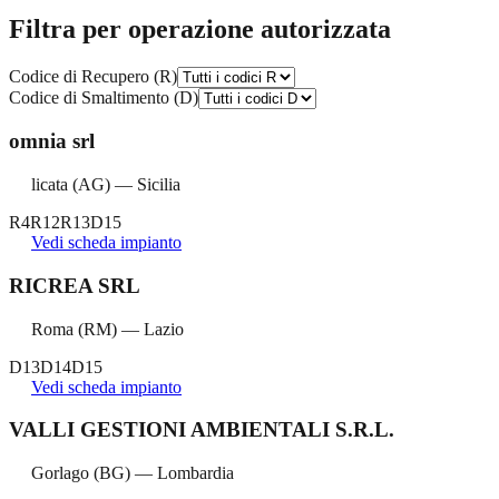
Filtra per operazione autorizzata
Codice di Recupero (R)
Codice di Smaltimento (D)
omnia srl
licata
(
AG
) —
Sicilia
R4
R12
R13
D15
Vedi scheda impianto
RICREA SRL
Roma
(
RM
) —
Lazio
D13
D14
D15
Vedi scheda impianto
VALLI GESTIONI AMBIENTALI S.R.L.
Gorlago
(
BG
) —
Lombardia