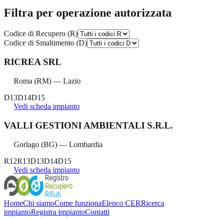
Filtra per operazione autorizzata
Codice di Recupero (R)
Codice di Smaltimento (D)
RICREA SRL
Roma
(
RM
) —
Lazio
D13
D14
D15
Vedi scheda impianto
VALLI GESTIONI AMBIENTALI S.R.L.
Gorlago
(
BG
) —
Lombardia
R12
R13
D13
D14
D15
Vedi scheda impianto
Home
Chi siamo
Come funziona
Elenco CER
Ricerca
impianto
Registra impianto
Contatti