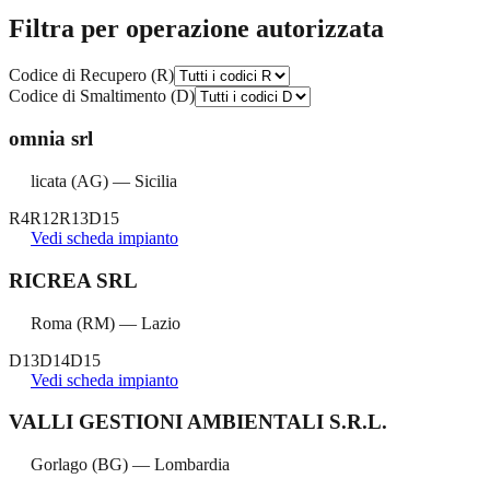
Filtra per operazione autorizzata
Codice di Recupero (R)
Codice di Smaltimento (D)
omnia srl
licata
(
AG
) —
Sicilia
R4
R12
R13
D15
Vedi scheda impianto
RICREA SRL
Roma
(
RM
) —
Lazio
D13
D14
D15
Vedi scheda impianto
VALLI GESTIONI AMBIENTALI S.R.L.
Gorlago
(
BG
) —
Lombardia