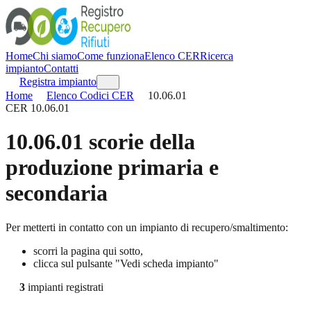
Home
Chi siamo
Come funziona
Elenco CER
Ricerca
impianto
Contatti
Registra impianto
Home
Elenco Codici CER
10.06.01
CER
10.06.01
10.06.01
scorie della
produzione primaria e
secondaria
Per metterti in contatto con un impianto di recupero/smaltimento:
scorri la pagina qui sotto,
clicca sul pulsante "Vedi scheda impianto"
3
impianti registrati