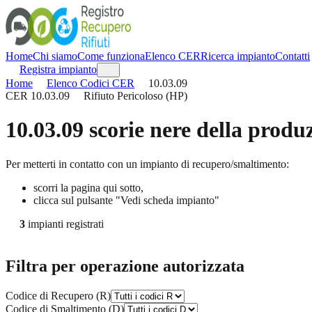
Home
Chi siamo
Come funziona
Elenco CER
Ricerca impianto
Contatti
Registra impianto
Home
Elenco Codici CER
10.03.09
CER
10.03.09
Rifiuto Pericoloso (HP)
10.03.09
scorie nere della produ
Per metterti in contatto con un impianto di recupero/smaltimento:
scorri la pagina qui sotto,
clicca sul pulsante "Vedi scheda impianto"
3
impianti registrati
Filtra per operazione autorizzata
Codice di Recupero (R)
Codice di Smaltimento (D)