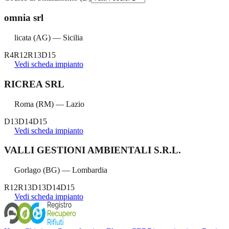
omnia srl
licata
(
AG
) —
Sicilia
R4
R12
R13
D15
Vedi scheda impianto
RICREA SRL
Roma
(
RM
) —
Lazio
D13
D14
D15
Vedi scheda impianto
VALLI GESTIONI AMBIENTALI S.R.L.
Gorlago
(
BG
) —
Lombardia
R12
R13
D13
D14
D15
Vedi scheda impianto