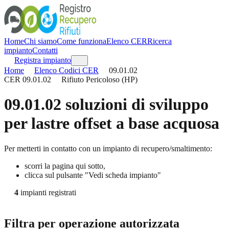
Home
Chi siamo
Come funziona
Elenco CER
Ricerca
impianto
Contatti
Registra impianto
Home
Elenco Codici CER
09.01.02
CER
09.01.02
Rifiuto Pericoloso (HP)
09.01.02
soluzioni di sviluppo
per lastre offset a base acquosa
Per metterti in contatto con un impianto di recupero/smaltimento:
scorri la pagina qui sotto,
clicca sul pulsante "Vedi scheda impianto"
4
impianti registrati
Filtra per operazione autorizzata