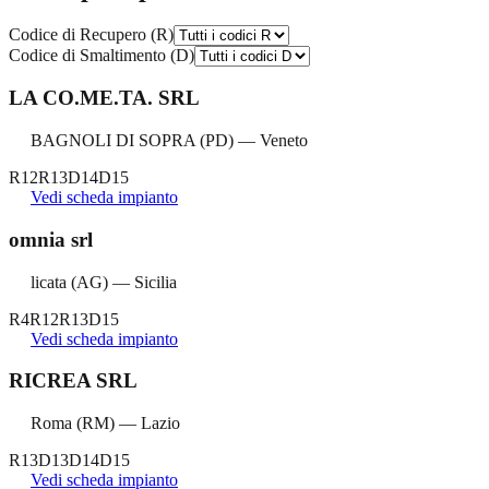
Codice di Recupero (R)
Codice di Smaltimento (D)
LA CO.ME.TA. SRL
BAGNOLI DI SOPRA
(
PD
) —
Veneto
R12
R13
D14
D15
Vedi scheda impianto
omnia srl
licata
(
AG
) —
Sicilia
R4
R12
R13
D15
Vedi scheda impianto
RICREA SRL
Roma
(
RM
) —
Lazio
R13
D13
D14
D15
Vedi scheda impianto