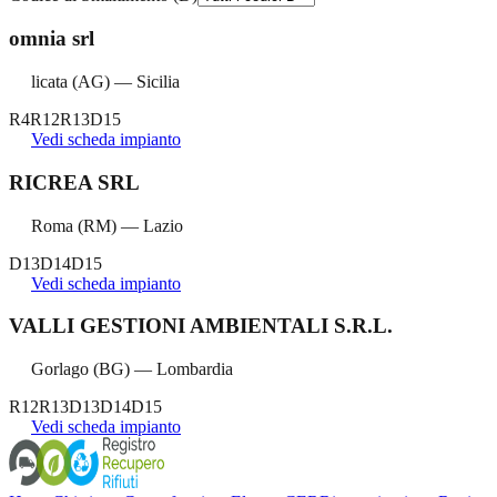
omnia srl
licata
(
AG
) —
Sicilia
R4
R12
R13
D15
Vedi scheda impianto
RICREA SRL
Roma
(
RM
) —
Lazio
D13
D14
D15
Vedi scheda impianto
VALLI GESTIONI AMBIENTALI S.R.L.
Gorlago
(
BG
) —
Lombardia
R12
R13
D13
D14
D15
Vedi scheda impianto