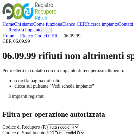
Home
Chi siamo
Come funziona
Elenco CER
Ricerca impianto
Contatti
Registra impianto
Home
Elenco Codici CER
06.09.99
CER
06.09.99
06.09.99
rifiuti non altrimenti sp
Per metterti in contatto con un impianto di recupero/smaltimento:
scorri la pagina qui sotto,
clicca sul pulsante "Vedi scheda impianto"
3
impianti registrati
Filtra per operazione autorizzata
Codice di Recupero (R)
Codice di Smaltimento (D)