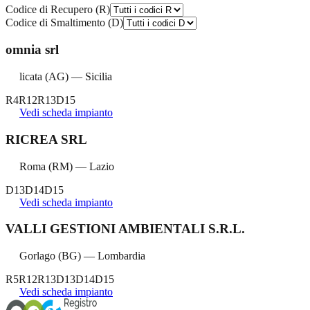
Codice di Recupero (R)
Codice di Smaltimento (D)
omnia srl
licata
(
AG
) —
Sicilia
R4
R12
R13
D15
Vedi scheda impianto
RICREA SRL
Roma
(
RM
) —
Lazio
D13
D14
D15
Vedi scheda impianto
VALLI GESTIONI AMBIENTALI S.R.L.
Gorlago
(
BG
) —
Lombardia
R5
R12
R13
D13
D14
D15
Vedi scheda impianto