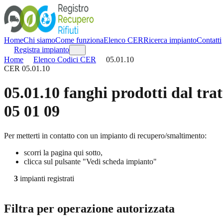
Home
Chi siamo
Come funziona
Elenco CER
Ricerca impianto
Contatti
Registra impianto
Home
Elenco Codici CER
05.01.10
CER
05.01.10
05.01.10
fanghi prodotti dal trat
05 01 09
Per metterti in contatto con un impianto di recupero/smaltimento:
scorri la pagina qui sotto,
clicca sul pulsante "Vedi scheda impianto"
3
impianti registrati
Filtra per operazione autorizzata