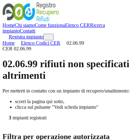
Home
Chi siamo
Come funziona
Elenco CER
Ricerca
impianto
Contatti
Registra impianto
Home
Elenco Codici CER
02.06.99
CER
02.06.99
02.06.99
rifiuti non specificati
altrimenti
Per metterti in contatto con un impianto di recupero/smaltimento:
scorri la pagina qui sotto,
clicca sul pulsante "Vedi scheda impianto"
3
impianti registrati
Filtra per operazione autorizzata