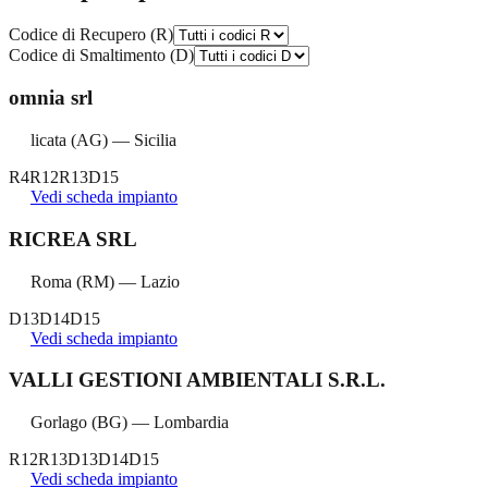
Codice di Recupero (R)
Codice di Smaltimento (D)
omnia srl
licata
(
AG
) —
Sicilia
R4
R12
R13
D15
Vedi scheda impianto
RICREA SRL
Roma
(
RM
) —
Lazio
D13
D14
D15
Vedi scheda impianto
VALLI GESTIONI AMBIENTALI S.R.L.
Gorlago
(
BG
) —
Lombardia
R12
R13
D13
D14
D15
Vedi scheda impianto