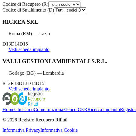
Codice di Recupero (R)
Codice di Smaltimento (D)
RICREA SRL
Roma
(
RM
) —
Lazio
D13
D14
D15
Vedi scheda impianto
VALLI GESTIONI AMBIENTALI S.R.L.
Gorlago
(
BG
) —
Lombardia
R12
R13
D13
D14
D15
Vedi scheda impianto
Home
Chi siamo
Come funziona
Elenco CER
Ricerca impianto
Registra
©
2026
Registro Recupero Rifiuti
Informativa Privacy
Informativa Cookie