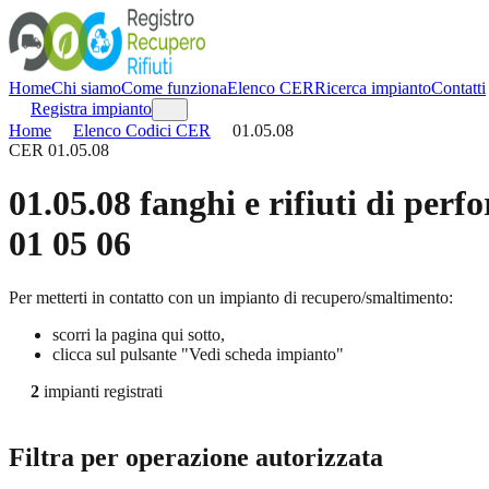
Home
Chi siamo
Come funziona
Elenco CER
Ricerca impianto
Contatti
Registra impianto
Home
Elenco Codici CER
01.05.08
CER
01.05.08
01.05.08
fanghi e rifiuti di perf
01 05 06
Per metterti in contatto con un impianto di recupero/smaltimento:
scorri la pagina qui sotto,
clicca sul pulsante "Vedi scheda impianto"
2
impianti registrati
Filtra per operazione autorizzata