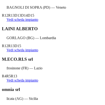
BAGNOLI DI SOPRA
(
PD
) —
Veneto
R12
R13
D13
D14
D15
Vedi scheda impianto
LAINI ALBERTO
GORLAGO
(
BG
) —
Lombardia
R12
R13
D15
Vedi scheda impianto
M.ECO.RI.S srl
frosinone
(
FR
) —
Lazio
R4
R5
R13
Vedi scheda impianto
omnia srl
licata
(
AG
) —
Sicilia