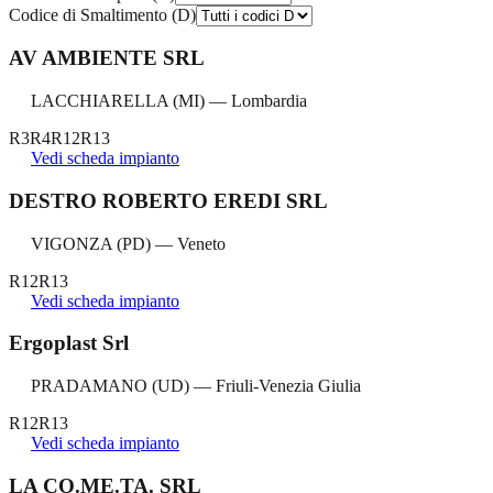
Codice di Smaltimento (D)
AV AMBIENTE SRL
LACCHIARELLA
(
MI
) —
Lombardia
R3
R4
R12
R13
Vedi scheda impianto
DESTRO ROBERTO EREDI SRL
VIGONZA
(
PD
) —
Veneto
R12
R13
Vedi scheda impianto
Ergoplast Srl
PRADAMANO
(
UD
) —
Friuli-Venezia Giulia
R12
R13
Vedi scheda impianto
LA CO.ME.TA. SRL