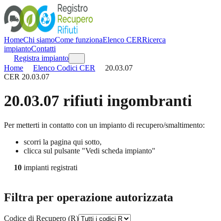
Home
Chi siamo
Come funziona
Elenco CER
Ricerca
impianto
Contatti
Registra impianto
Home
Elenco Codici CER
20.03.07
CER
20.03.07
20.03.07
rifiuti ingombranti
Per metterti in contatto con un impianto di recupero/smaltimento:
scorri la pagina qui sotto,
clicca sul pulsante "Vedi scheda impianto"
10
impianti registrati
Filtra per operazione autorizzata
Codice di Recupero (R)