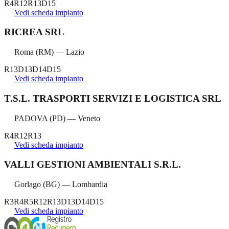
R4
R12
R13
D15
Vedi scheda impianto
RICREA SRL
Roma
(
RM
) —
Lazio
R13
D13
D14
D15
Vedi scheda impianto
T.S.L. TRASPORTI SERVIZI E LOGISTICA SRL
PADOVA
(
PD
) —
Veneto
R4
R12
R13
Vedi scheda impianto
VALLI GESTIONI AMBIENTALI S.R.L.
Gorlago
(
BG
) —
Lombardia
R3
R4
R5
R12
R13
D13
D14
D15
Vedi scheda impianto