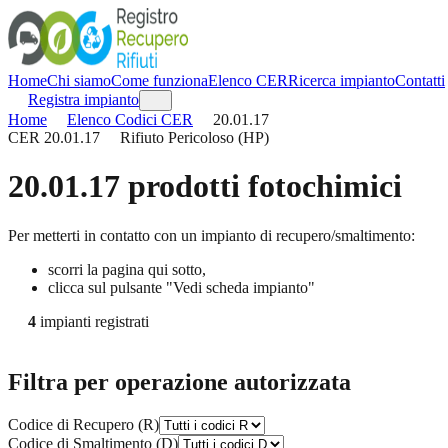
Home
Chi siamo
Come funziona
Elenco CER
Ricerca impianto
Contatti
Registra impianto
Home
Elenco Codici CER
20.01.17
CER
20.01.17
Rifiuto Pericoloso (HP)
20.01.17
prodotti fotochimici
Per metterti in contatto con un impianto di recupero/smaltimento:
scorri la pagina qui sotto,
clicca sul pulsante "Vedi scheda impianto"
4
impianti registrati
Filtra per operazione autorizzata
Codice di Recupero (R)
Codice di Smaltimento (D)