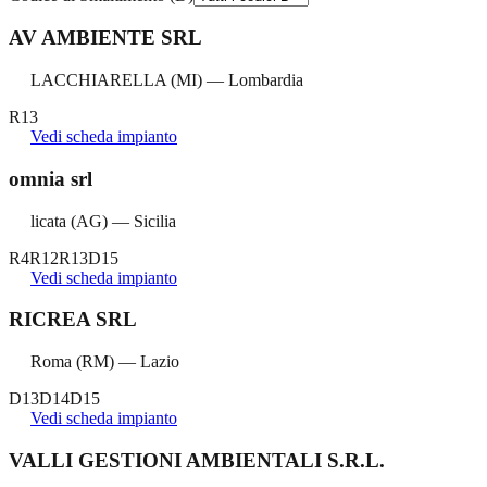
AV AMBIENTE SRL
LACCHIARELLA
(
MI
) —
Lombardia
R13
Vedi scheda impianto
omnia srl
licata
(
AG
) —
Sicilia
R4
R12
R13
D15
Vedi scheda impianto
RICREA SRL
Roma
(
RM
) —
Lazio
D13
D14
D15
Vedi scheda impianto
VALLI GESTIONI AMBIENTALI S.R.L.