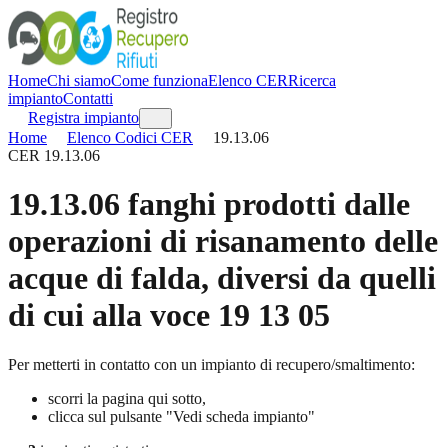
Home
Chi siamo
Come funziona
Elenco CER
Ricerca
impianto
Contatti
Registra impianto
Home
Elenco Codici CER
19.13.06
CER
19.13.06
19.13.06
fanghi prodotti dalle
operazioni di risanamento delle
acque di falda, diversi da quelli
di cui alla voce 19 13 05
Per metterti in contatto con un impianto di recupero/smaltimento:
scorri la pagina qui sotto,
clicca sul pulsante "Vedi scheda impianto"