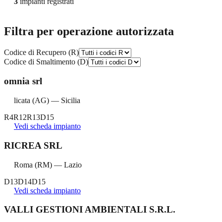
3
impianti registrati
Filtra per operazione autorizzata
Codice di Recupero (R)
Codice di Smaltimento (D)
omnia srl
licata
(
AG
) —
Sicilia
R4
R12
R13
D15
Vedi scheda impianto
RICREA SRL
Roma
(
RM
) —
Lazio
D13
D14
D15
Vedi scheda impianto
VALLI GESTIONI AMBIENTALI S.R.L.