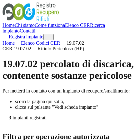
Home
Chi siamo
Come funziona
Elenco CER
Ricerca
impianto
Contatti
Registra impianto
Home
Elenco Codici CER
19.07.02
CER
19.07.02
Rifiuto Pericoloso (HP)
19.07.02
percolato di discarica,
contenente sostanze pericolose
Per metterti in contatto con un impianto di recupero/smaltimento:
scorri la pagina qui sotto,
clicca sul pulsante "Vedi scheda impianto"
3
impianti registrati
Filtra per operazione autorizzata