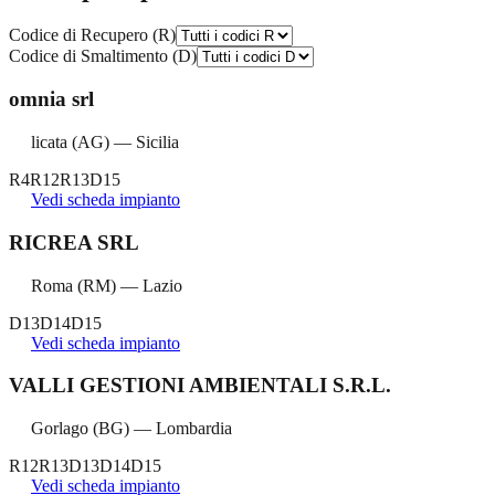
Codice di Recupero (R)
Codice di Smaltimento (D)
omnia srl
licata
(
AG
) —
Sicilia
R4
R12
R13
D15
Vedi scheda impianto
RICREA SRL
Roma
(
RM
) —
Lazio
D13
D14
D15
Vedi scheda impianto
VALLI GESTIONI AMBIENTALI S.R.L.
Gorlago
(
BG
) —
Lombardia
R12
R13
D13
D14
D15
Vedi scheda impianto