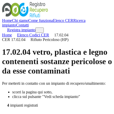
Home
Chi siamo
Come funziona
Elenco CER
Ricerca
impianto
Contatti
Registra impianto
Home
Elenco Codici CER
17.02.04
CER
17.02.04
Rifiuto Pericoloso (HP)
17.02.04
vetro, plastica e legno
contenenti sostanze pericolose o
da esse contaminati
Per metterti in contatto con un impianto di recupero/smaltimento:
scorri la pagina qui sotto,
clicca sul pulsante "Vedi scheda impianto"
4
impianti registrati