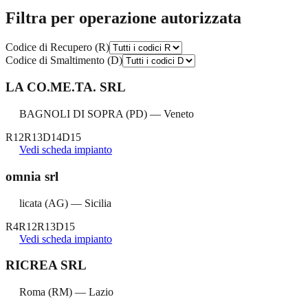
Filtra per operazione autorizzata
Codice di Recupero (R)
Codice di Smaltimento (D)
LA CO.ME.TA. SRL
BAGNOLI DI SOPRA
(
PD
) —
Veneto
R12
R13
D14
D15
Vedi scheda impianto
omnia srl
licata
(
AG
) —
Sicilia
R4
R12
R13
D15
Vedi scheda impianto
RICREA SRL
Roma
(
RM
) —
Lazio