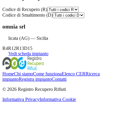
Codice di Recupero (R)
Codice di Smaltimento (D)
omnia srl
licata
(
AG
) —
Sicilia
R4
R12
R13
D15
Vedi scheda impianto
Home
Chi siamo
Come funziona
Elenco CER
Ricerca
impianto
Registra impianto
Contatti
©
2026
Registro Recupero Rifiuti
Informativa Privacy
Informativa Cookie