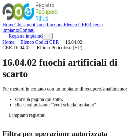
Home
Chi siamo
Come funziona
Elenco CER
Ricerca
impianto
Contatti
Registra impianto
Home
Elenco Codici CER
16.04.02
CER
16.04.02
Rifiuto Pericoloso (HP)
16.04.02
fuochi artificiali di
scarto
Per metterti in contatto con un impianto di recupero/smaltimento:
scorri la pagina qui sotto,
clicca sul pulsante "Vedi scheda impianto"
1
impianti registrati
Filtra per operazione autorizzata