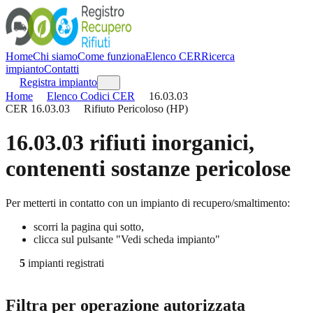
Home
Chi siamo
Come funziona
Elenco CER
Ricerca
impianto
Contatti
Registra impianto
Home
Elenco Codici CER
16.03.03
CER
16.03.03
Rifiuto Pericoloso (HP)
16.03.03
rifiuti inorganici,
contenenti sostanze pericolose
Per metterti in contatto con un impianto di recupero/smaltimento:
scorri la pagina qui sotto,
clicca sul pulsante "Vedi scheda impianto"
5
impianti registrati
Filtra per operazione autorizzata