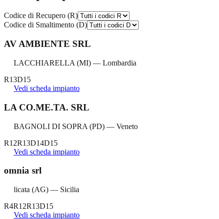
Codice di Recupero (R)
Codice di Smaltimento (D)
AV AMBIENTE SRL
LACCHIARELLA
(
MI
) —
Lombardia
R13
D15
Vedi scheda impianto
LA CO.ME.TA. SRL
BAGNOLI DI SOPRA
(
PD
) —
Veneto
R12
R13
D14
D15
Vedi scheda impianto
omnia srl
licata
(
AG
) —
Sicilia
R4
R12
R13
D15
Vedi scheda impianto