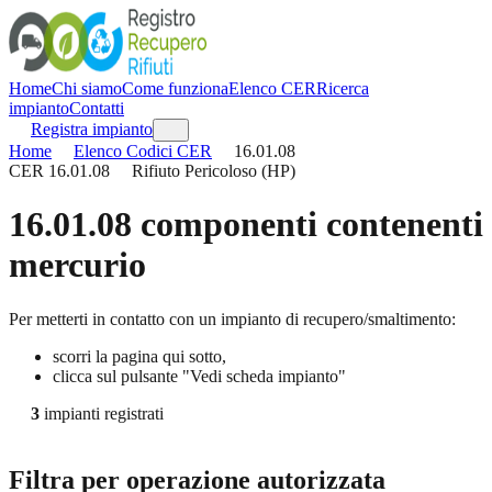
Home
Chi siamo
Come funziona
Elenco CER
Ricerca
impianto
Contatti
Registra impianto
Home
Elenco Codici CER
16.01.08
CER
16.01.08
Rifiuto Pericoloso (HP)
16.01.08
componenti contenenti
mercurio
Per metterti in contatto con un impianto di recupero/smaltimento:
scorri la pagina qui sotto,
clicca sul pulsante "Vedi scheda impianto"
3
impianti registrati
Filtra per operazione autorizzata