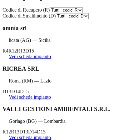
Codice di Recupero (R)
Codice di Smaltimento (D)
omnia srl
licata
(
AG
) —
Sicilia
R4
R12
R13
D15
Vedi scheda impianto
RICREA SRL
Roma
(
RM
) —
Lazio
D13
D14
D15
Vedi scheda impianto
VALLI GESTIONI AMBIENTALI S.R.L.
Gorlago
(
BG
) —
Lombardia
R12
R13
D13
D14
D15
Vedi scheda impianto