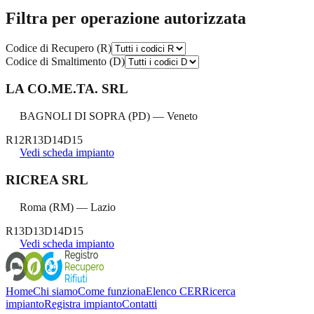
Filtra per operazione autorizzata
Codice di Recupero (R)
Codice di Smaltimento (D)
LA CO.ME.TA. SRL
BAGNOLI DI SOPRA
(
PD
) —
Veneto
R12
R13
D14
D15
Vedi scheda impianto
RICREA SRL
Roma
(
RM
) —
Lazio
R13
D13
D14
D15
Vedi scheda impianto
Home
Chi siamo
Come funziona
Elenco CER
Ricerca
impianto
Registra impianto
Contatti