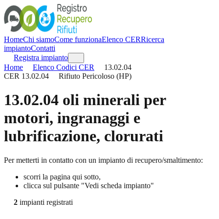
Home
Chi siamo
Come funziona
Elenco CER
Ricerca
impianto
Contatti
Registra impianto
Home
Elenco Codici CER
13.02.04
CER
13.02.04
Rifiuto Pericoloso (HP)
13.02.04
oli minerali per
motori, ingranaggi e
lubrificazione, clorurati
Per metterti in contatto con un impianto di recupero/smaltimento:
scorri la pagina qui sotto,
clicca sul pulsante "Vedi scheda impianto"
2
impianti registrati