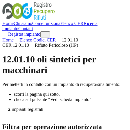
Home
Chi siamo
Come funziona
Elenco CER
Ricerca
impianto
Contatti
Registra impianto
Home
Elenco Codici CER
12.01.10
CER
12.01.10
Rifiuto Pericoloso (HP)
12.01.10
oli sintetici per
macchinari
Per metterti in contatto con un impianto di recupero/smaltimento:
scorri la pagina qui sotto,
clicca sul pulsante "Vedi scheda impianto"
2
impianti registrati
Filtra per operazione autorizzata