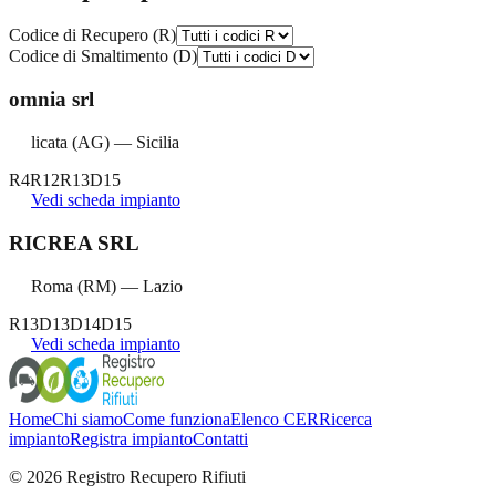
Codice di Recupero (R)
Codice di Smaltimento (D)
omnia srl
licata
(
AG
) —
Sicilia
R4
R12
R13
D15
Vedi scheda impianto
RICREA SRL
Roma
(
RM
) —
Lazio
R13
D13
D14
D15
Vedi scheda impianto
Home
Chi siamo
Come funziona
Elenco CER
Ricerca
impianto
Registra impianto
Contatti
©
2026
Registro Recupero Rifiuti