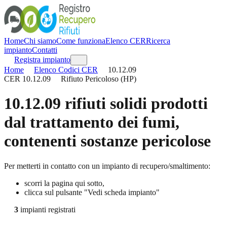
Home
Chi siamo
Come funziona
Elenco CER
Ricerca
impianto
Contatti
Registra impianto
Home
Elenco Codici CER
10.12.09
CER
10.12.09
Rifiuto Pericoloso (HP)
10.12.09
rifiuti solidi prodotti
dal trattamento dei fumi,
contenenti sostanze pericolose
Per metterti in contatto con un impianto di recupero/smaltimento:
scorri la pagina qui sotto,
clicca sul pulsante "Vedi scheda impianto"
3
impianti registrati