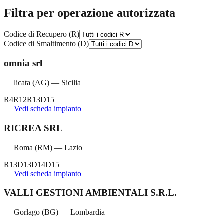
Filtra per operazione autorizzata
Codice di Recupero (R)
Codice di Smaltimento (D)
omnia srl
licata
(
AG
) —
Sicilia
R4
R12
R13
D15
Vedi scheda impianto
RICREA SRL
Roma
(
RM
) —
Lazio
R13
D13
D14
D15
Vedi scheda impianto
VALLI GESTIONI AMBIENTALI S.R.L.
Gorlago
(
BG
) —
Lombardia