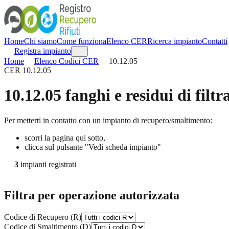
Home
Chi siamo
Come funziona
Elenco CER
Ricerca impianto
Contatti
Registra impianto
Home
Elenco Codici CER
10.12.05
CER
10.12.05
10.12.05
fanghi e residui di filt
Per metterti in contatto con un impianto di recupero/smaltimento:
scorri la pagina qui sotto,
clicca sul pulsante "Vedi scheda impianto"
3
impianti registrati
Filtra per operazione autorizzata
Codice di Recupero (R)
Codice di Smaltimento (D)