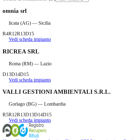
omnia srl
licata
(
AG
) —
Sicilia
R4
R12
R13
D15
Vedi scheda impianto
RICREA SRL
Roma
(
RM
) —
Lazio
D13
D14
D15
Vedi scheda impianto
VALLI GESTIONI AMBIENTALI S.R.L.
Gorlago
(
BG
) —
Lombardia
R5
R12
R13
D13
D14
D15
Vedi scheda impianto