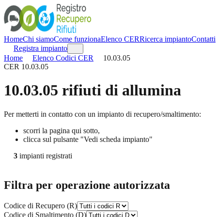
Home
Chi siamo
Come funziona
Elenco CER
Ricerca impianto
Contatti
Registra impianto
Home
Elenco Codici CER
10.03.05
CER
10.03.05
10.03.05
rifiuti di allumina
Per metterti in contatto con un impianto di recupero/smaltimento:
scorri la pagina qui sotto,
clicca sul pulsante "Vedi scheda impianto"
3
impianti registrati
Filtra per operazione autorizzata
Codice di Recupero (R)
Codice di Smaltimento (D)