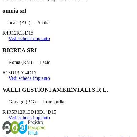
omnia srl
licata
(
AG
) —
Sicilia
R4
R12
R13
D15
Vedi scheda impianto
RICREA SRL
Roma
(
RM
) —
Lazio
R13
D13
D14
D15
Vedi scheda impianto
VALLI GESTIONI AMBIENTALI S.R.L.
Gorlago
(
BG
) —
Lombardia
R4
R5
R12
R13
D13
D14
D15
Vedi scheda impianto