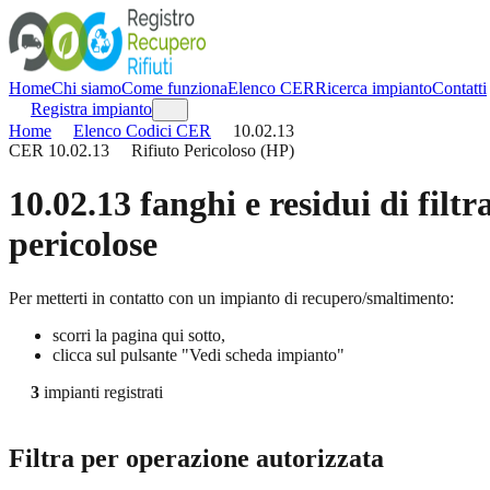
Home
Chi siamo
Come funziona
Elenco CER
Ricerca impianto
Contatti
Registra impianto
Home
Elenco Codici CER
10.02.13
CER
10.02.13
Rifiuto Pericoloso (HP)
10.02.13
fanghi e residui di filt
pericolose
Per metterti in contatto con un impianto di recupero/smaltimento:
scorri la pagina qui sotto,
clicca sul pulsante "Vedi scheda impianto"
3
impianti registrati
Filtra per operazione autorizzata