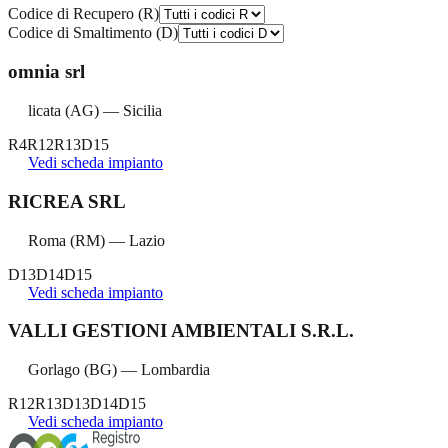
Codice di Recupero (R)
Codice di Smaltimento (D)
omnia srl
licata
(
AG
) —
Sicilia
R4
R12
R13
D15
Vedi scheda impianto
RICREA SRL
Roma
(
RM
) —
Lazio
D13
D14
D15
Vedi scheda impianto
VALLI GESTIONI AMBIENTALI S.R.L.
Gorlago
(
BG
) —
Lombardia
R12
R13
D13
D14
D15
Vedi scheda impianto