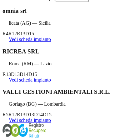
omnia srl
licata
(
AG
) —
Sicilia
R4
R12
R13
D15
Vedi scheda impianto
RICREA SRL
Roma
(
RM
) —
Lazio
R13
D13
D14
D15
Vedi scheda impianto
VALLI GESTIONI AMBIENTALI S.R.L.
Gorlago
(
BG
) —
Lombardia
R5
R12
R13
D13
D14
D15
Vedi scheda impianto