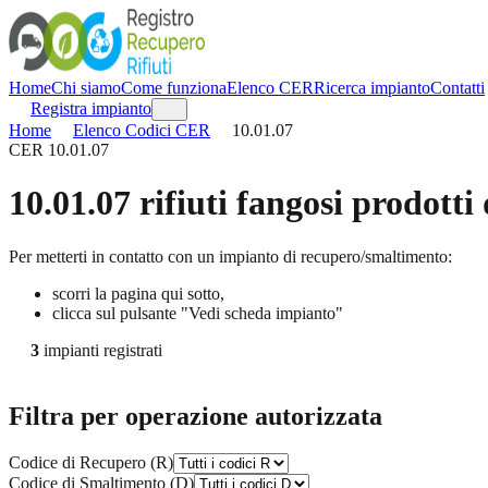
Home
Chi siamo
Come funziona
Elenco CER
Ricerca impianto
Contatti
Registra impianto
Home
Elenco Codici CER
10.01.07
CER
10.01.07
10.01.07
rifiuti fangosi prodotti
Per metterti in contatto con un impianto di recupero/smaltimento:
scorri la pagina qui sotto,
clicca sul pulsante "Vedi scheda impianto"
3
impianti registrati
Filtra per operazione autorizzata
Codice di Recupero (R)
Codice di Smaltimento (D)