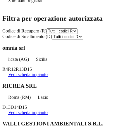
3
impianti registrati
Filtra per operazione autorizzata
Codice di Recupero (R)
Codice di Smaltimento (D)
omnia srl
licata
(
AG
) —
Sicilia
R4
R12
R13
D15
Vedi scheda impianto
RICREA SRL
Roma
(
RM
) —
Lazio
D13
D14
D15
Vedi scheda impianto
VALLI GESTIONI AMBIENTALI S.R.L.