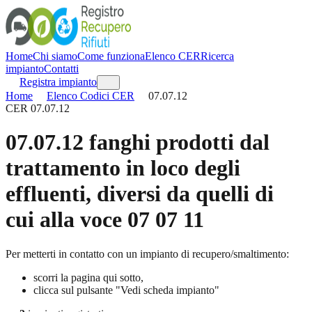
Home
Chi siamo
Come funziona
Elenco CER
Ricerca
impianto
Contatti
Registra impianto
Home
Elenco Codici CER
07.07.12
CER
07.07.12
07.07.12
fanghi prodotti dal
trattamento in loco degli
effluenti, diversi da quelli di
cui alla voce 07 07 11
Per metterti in contatto con un impianto di recupero/smaltimento:
scorri la pagina qui sotto,
clicca sul pulsante "Vedi scheda impianto"