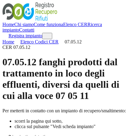
Home
Chi siamo
Come funziona
Elenco CER
Ricerca
impianto
Contatti
Registra impianto
Home
Elenco Codici CER
07.05.12
CER
07.05.12
07.05.12
fanghi prodotti dal
trattamento in loco degli
effluenti, diversi da quelli di
cui alla voce 07 05 11
Per metterti in contatto con un impianto di recupero/smaltimento:
scorri la pagina qui sotto,
clicca sul pulsante "Vedi scheda impianto"