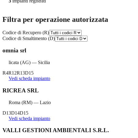
3
impianti registrati
Filtra per operazione autorizzata
Codice di Recupero (R)
Codice di Smaltimento (D)
omnia srl
licata
(
AG
) —
Sicilia
R4
R12
R13
D15
Vedi scheda impianto
RICREA SRL
Roma
(
RM
) —
Lazio
D13
D14
D15
Vedi scheda impianto
VALLI GESTIONI AMBIENTALI S.R.L.