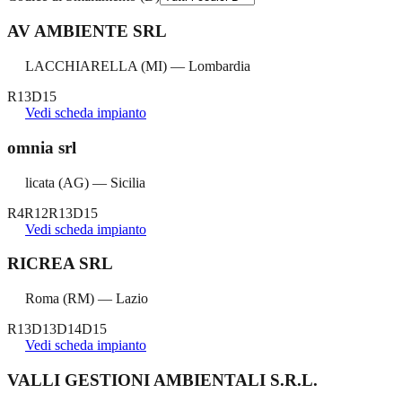
AV AMBIENTE SRL
LACCHIARELLA
(
MI
) —
Lombardia
R13
D15
Vedi scheda impianto
omnia srl
licata
(
AG
) —
Sicilia
R4
R12
R13
D15
Vedi scheda impianto
RICREA SRL
Roma
(
RM
) —
Lazio
R13
D13
D14
D15
Vedi scheda impianto
VALLI GESTIONI AMBIENTALI S.R.L.