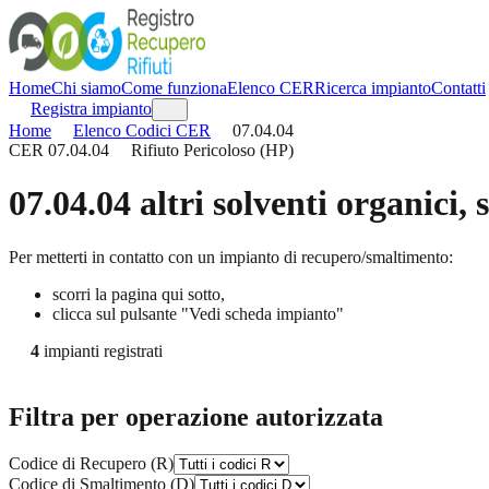
Home
Chi siamo
Come funziona
Elenco CER
Ricerca impianto
Contatti
Registra impianto
Home
Elenco Codici CER
07.04.04
CER
07.04.04
Rifiuto Pericoloso (HP)
07.04.04
altri solventi organici,
Per metterti in contatto con un impianto di recupero/smaltimento:
scorri la pagina qui sotto,
clicca sul pulsante "Vedi scheda impianto"
4
impianti registrati
Filtra per operazione autorizzata
Codice di Recupero (R)
Codice di Smaltimento (D)