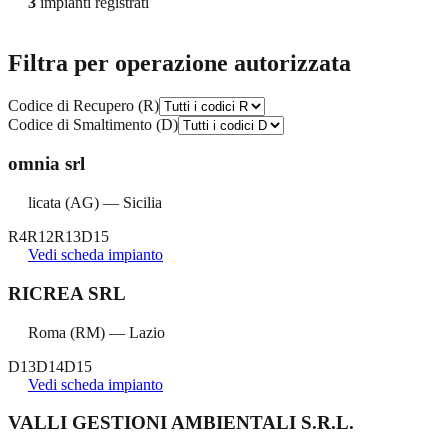
3
impianti registrati
Filtra per operazione autorizzata
Codice di Recupero (R)
Codice di Smaltimento (D)
omnia srl
licata
(
AG
) —
Sicilia
R4
R12
R13
D15
Vedi scheda impianto
RICREA SRL
Roma
(
RM
) —
Lazio
D13
D14
D15
Vedi scheda impianto
VALLI GESTIONI AMBIENTALI S.R.L.