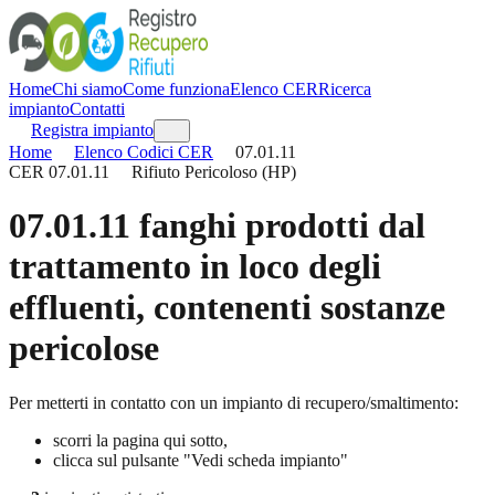
Home
Chi siamo
Come funziona
Elenco CER
Ricerca
impianto
Contatti
Registra impianto
Home
Elenco Codici CER
07.01.11
CER
07.01.11
Rifiuto Pericoloso (HP)
07.01.11
fanghi prodotti dal
trattamento in loco degli
effluenti, contenenti sostanze
pericolose
Per metterti in contatto con un impianto di recupero/smaltimento:
scorri la pagina qui sotto,
clicca sul pulsante "Vedi scheda impianto"