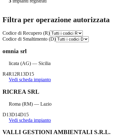
3
impianti registrati
Filtra per operazione autorizzata
Codice di Recupero (R)
Codice di Smaltimento (D)
omnia srl
licata
(
AG
) —
Sicilia
R4
R12
R13
D15
Vedi scheda impianto
RICREA SRL
Roma
(
RM
) —
Lazio
D13
D14
D15
Vedi scheda impianto
VALLI GESTIONI AMBIENTALI S.R.L.