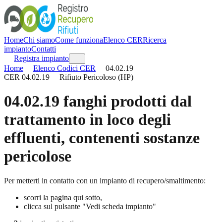
Home
Chi siamo
Come funziona
Elenco CER
Ricerca
impianto
Contatti
Registra impianto
Home
Elenco Codici CER
04.02.19
CER
04.02.19
Rifiuto Pericoloso (HP)
04.02.19
fanghi prodotti dal
trattamento in loco degli
effluenti, contenenti sostanze
pericolose
Per metterti in contatto con un impianto di recupero/smaltimento:
scorri la pagina qui sotto,
clicca sul pulsante "Vedi scheda impianto"