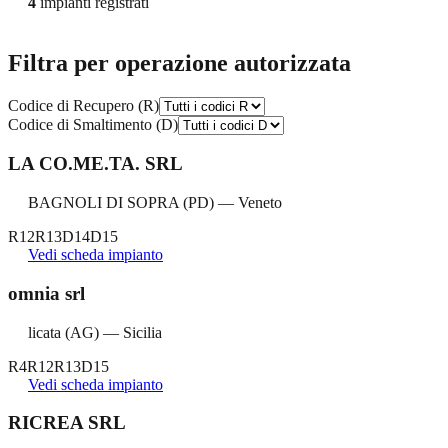
4
impianti registrati
Filtra per operazione autorizzata
Codice di Recupero (R)
Codice di Smaltimento (D)
LA CO.ME.TA. SRL
BAGNOLI DI SOPRA
(
PD
) —
Veneto
R12
R13
D14
D15
Vedi scheda impianto
omnia srl
licata
(
AG
) —
Sicilia
R4
R12
R13
D15
Vedi scheda impianto
RICREA SRL