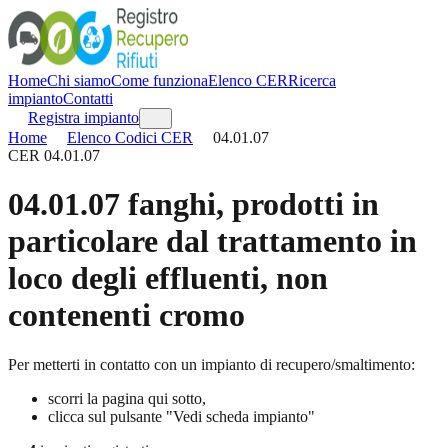
Home
Chi siamo
Come funziona
Elenco CER
Ricerca
impianto
Contatti
Registra impianto
Home
Elenco Codici CER
04.01.07
CER
04.01.07
04.01.07
fanghi, prodotti in
particolare dal trattamento in
loco degli effluenti, non
contenenti cromo
Per metterti in contatto con un impianto di recupero/smaltimento:
scorri la pagina qui sotto,
clicca sul pulsante "Vedi scheda impianto"