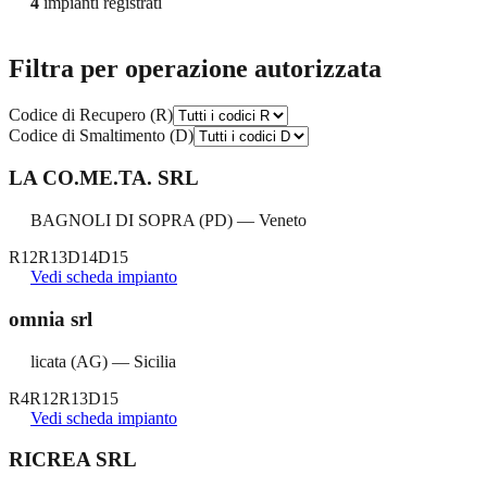
4
impianti registrati
Filtra per operazione autorizzata
Codice di Recupero (R)
Codice di Smaltimento (D)
LA CO.ME.TA. SRL
BAGNOLI DI SOPRA
(
PD
) —
Veneto
R12
R13
D14
D15
Vedi scheda impianto
omnia srl
licata
(
AG
) —
Sicilia
R4
R12
R13
D15
Vedi scheda impianto
RICREA SRL