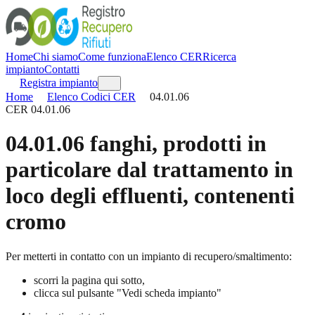
Home
Chi siamo
Come funziona
Elenco CER
Ricerca
impianto
Contatti
Registra impianto
Home
Elenco Codici CER
04.01.06
CER
04.01.06
04.01.06
fanghi, prodotti in
particolare dal trattamento in
loco degli effluenti, contenenti
cromo
Per metterti in contatto con un impianto di recupero/smaltimento:
scorri la pagina qui sotto,
clicca sul pulsante "Vedi scheda impianto"