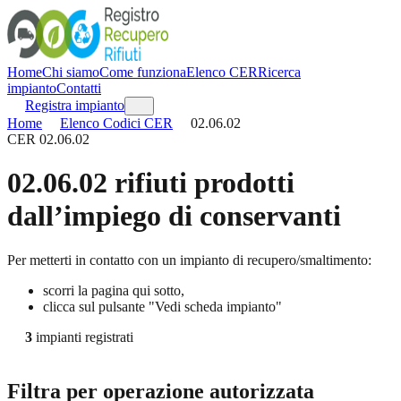
Home
Chi siamo
Come funziona
Elenco CER
Ricerca
impianto
Contatti
Registra impianto
Home
Elenco Codici CER
02.06.02
CER
02.06.02
02.06.02
rifiuti prodotti
dall’impiego di conservanti
Per metterti in contatto con un impianto di recupero/smaltimento:
scorri la pagina qui sotto,
clicca sul pulsante "Vedi scheda impianto"
3
impianti registrati
Filtra per operazione autorizzata