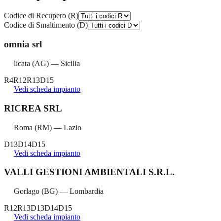
Codice di Recupero (R)
Codice di Smaltimento (D)
omnia srl
licata
(
AG
) —
Sicilia
R4
R12
R13
D15
Vedi scheda impianto
RICREA SRL
Roma
(
RM
) —
Lazio
D13
D14
D15
Vedi scheda impianto
VALLI GESTIONI AMBIENTALI S.R.L.
Gorlago
(
BG
) —
Lombardia
R12
R13
D13
D14
D15
Vedi scheda impianto