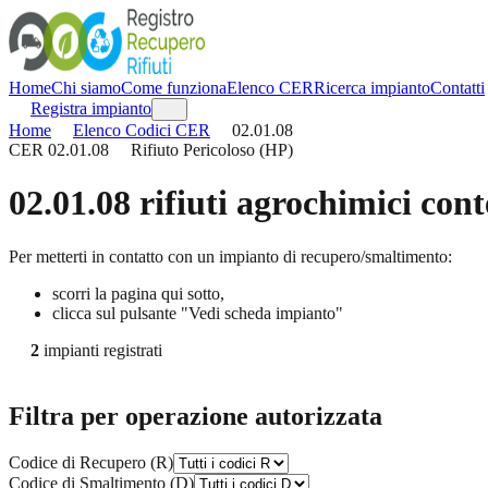
Home
Chi siamo
Come funziona
Elenco CER
Ricerca impianto
Contatti
Registra impianto
Home
Elenco Codici CER
02.01.08
CER
02.01.08
Rifiuto Pericoloso (HP)
02.01.08
rifiuti agrochimici cont
Per metterti in contatto con un impianto di recupero/smaltimento:
scorri la pagina qui sotto,
clicca sul pulsante "Vedi scheda impianto"
2
impianti registrati
Filtra per operazione autorizzata
Codice di Recupero (R)
Codice di Smaltimento (D)