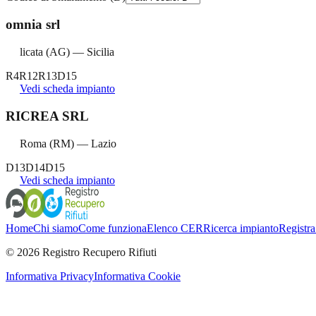
omnia srl
licata
(
AG
) —
Sicilia
R4
R12
R13
D15
Vedi scheda impianto
RICREA SRL
Roma
(
RM
) —
Lazio
D13
D14
D15
Vedi scheda impianto
Home
Chi siamo
Come funziona
Elenco CER
Ricerca impianto
Registra
©
2026
Registro Recupero Rifiuti
Informativa Privacy
Informativa Cookie